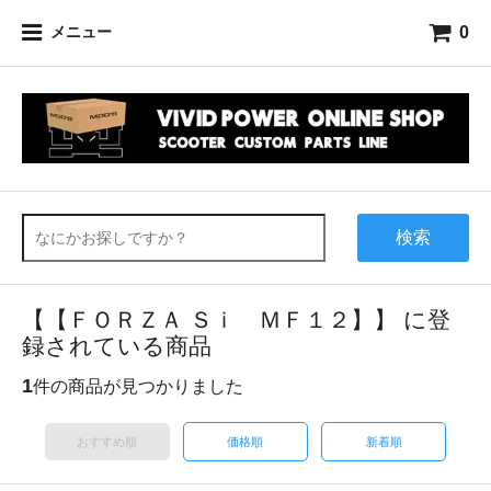
0
メニュー
検索
【【ＦＯＲＺＡ Ｓｉ ＭＦ１２】】 に登
録されている商品
1
件の商品が見つかりました
おすすめ順
価格順
新着順