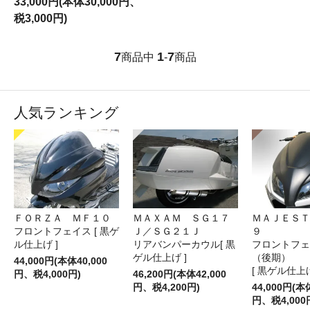
33,000円(本体30,000円、
税3,000円)
7
1
7
商品中
-
商品
人気ランキング
ＦＯＲＺＡ ＭＦ１０
ＭＡＸＡＭ ＳＧ１７
ＭＡＪＥＳＴ
フロントフェイス [ 黒ゲ
Ｊ／ＳＧ２１Ｊ
９
ル仕上げ ]
リアバンパーカウル[ 黒
フロントフェ
ゲル仕上げ ]
（後期）
44,000円(本体40,000
[ 黒ゲル仕上げ
円、税4,000円)
46,200円(本体42,000
円、税4,200円)
44,000円(本
円、税4,000