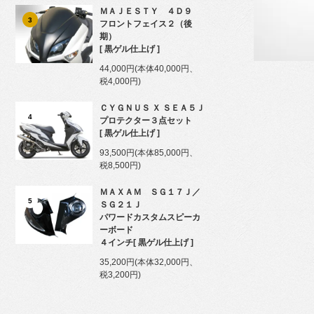
ＭＡＪＥＳＴＹ ４Ｄ９
3
フロントフェイス２（後
期）
[ 黒ゲル仕上げ ]
44,000円(本体40,000円、
税4,000円)
ＣＹＧＮＵＳ Ｘ ＳＥＡ５Ｊ
4
プロテクター３点セット
[ 黒ゲル仕上げ ]
93,500円(本体85,000円、
税8,500円)
ＭＡＸＡＭ ＳＧ１７Ｊ／
5
ＳＧ２１Ｊ
パワードカスタムスピーカ
ーボード
４インチ[ 黒ゲル仕上げ ]
35,200円(本体32,000円、
税3,200円)