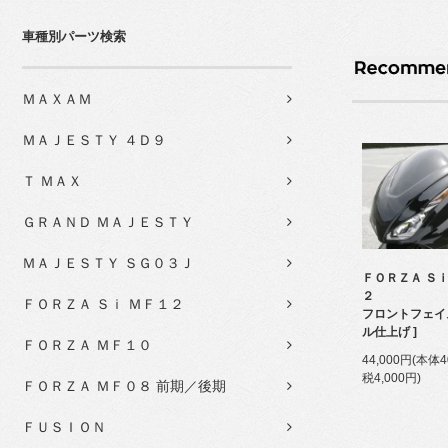
車種別パーツ検索
ＭＡＸＡＭ
ＭＡＪＥＳＴＹ ４Ｄ９
Ｔ ＭＡＸ
ＧＲＡＮＤ ＭＡＪＥＳＴＹ
ＭＡＪＥＳＴＹ ＳＧ０３Ｊ
ＦＯＲＺＡ Ｓ
２
ＦＯＲＺＡ Ｓｉ ＭＦ１２
フロントフェイス
ル仕上げ ]
ＦＯＲＺＡ ＭＦ１０
44,000円(本体4
税4,000円)
ＦＯＲＺＡ ＭＦ０８ 前期／後期
ＦＵＳＩＯＮ