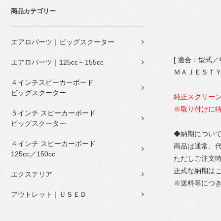
商品カテゴリー
エアロパーツ｜ビッグスクーター
[ 適合：型式／年
エアロパーツ｜125cc～155cc
ＭＡＪＥＳＴＹ
４インチスピーカーボード
ビッグスクーター
純正スクリー
※取り付けに
５インチ スピーカーボード
ビッグスクーター
◆納期につい
４インチ スピーカーボード
商品は通常、
125cc／150cc
ただしご注文
正式な納期は
エクステリア
※送料等につ
アウトレット｜ＵＳＥＤ