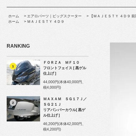
ホーム
>
エアロパーツ｜ビッグスクーター
>
【ＭＡＪＥＳＴＹ ４Ｄ９ 
ホーム
>
ＭＡＪＥＳＴＹ ４Ｄ９
RANKING
ＦＯＲＺＡ ＭＦ１０
1
フロントフェイス [ 黒ゲル
仕上げ ]
44,000円(本体40,000円、
税4,000円)
ＭＡＸＡＭ ＳＧ１７Ｊ／
2
ＳＧ２１Ｊ
リアバンパーカウル[ 黒ゲ
ル仕上げ ]
46,200円(本体42,000円、
税4,200円)